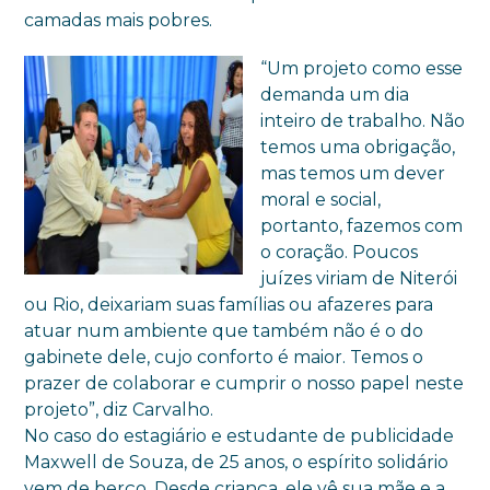
camadas mais pobres.
“Um projeto como esse
demanda um dia
inteiro de trabalho. Não
temos uma obrigação,
mas temos um dever
moral e social,
portanto, fazemos com
o coração. Poucos
juízes viriam de Niterói
ou Rio, deixariam suas famílias ou afazeres para
atuar num ambiente que também não é o do
gabinete dele, cujo conforto é maior. Temos o
prazer de colaborar e cumprir o nosso papel neste
projeto”, diz Carvalho.
No caso do estagiário e estudante de publicidade
Maxwell de Souza, de 25 anos, o espírito solidário
vem de berço. Desde criança, ele vê sua mãe e a