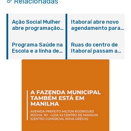
Relacionadas
Ação Social Mulher
Itaboraí abre novo
abre programação
agendamento para
do Agosto Lilás em
castração gratuita
Itaboraí com
de cães e gatos
Programa Saúde na
Ruas do centro de
serviços gratuitos e
Escola e a linha de
Itaboraí passam a
orientações
cuidados da
operar em novos
Hanseníase
sentidos
promovem
conscientização
sobre hanseníase
na E.M Adelaide de
Magalhães Seabra