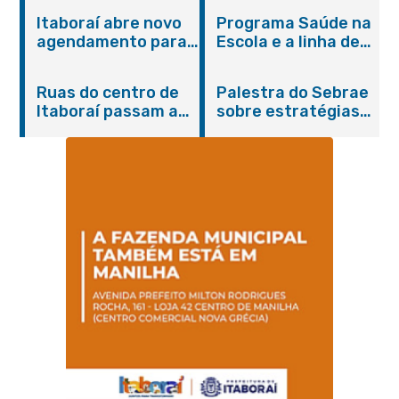
Itaboraí abre novo
Programa Saúde na
agendamento para
Escola e a linha de
castração gratuita
cuidados da
de cães e gatos
Hanseníase
Ruas do centro de
Palestra do Sebrae
promovem
Itaboraí passam a
sobre estratégias
conscientização
operar em novos
de divulgação reúne
sobre hanseníase
sentidos
empreendedores no
na E.M Adelaide de
Centro de Itaboraí
Magalhães Seabra