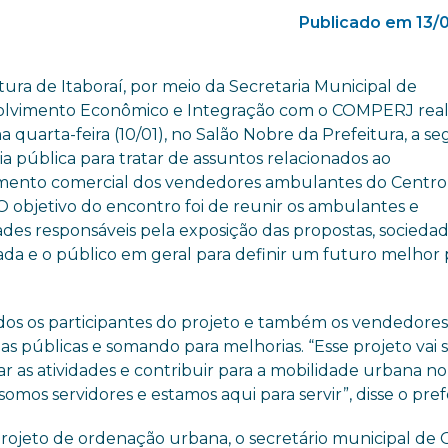
Publicado em 13/
tura de Itaboraí, por meio da Secretaria Municipal de
lvimento Econômico e Integração com o COMPERJ real
a quarta-feira (10/01), no Salão Nobre da Prefeitura, a s
a pública para tratar de assuntos relacionados ao
ento comercial dos vendedores ambulantes do Centro
O objetivo do encontro foi de reunir os ambulantes e
des responsáveis pela exposição das propostas, sociedade
ada e o público em geral para definir um futuro melhor 
odos os participantes do projeto e também os vendedore
s públicas e somando para melhorias. “Esse projeto vai 
r as atividades e contribuir para a mobilidade urbana no 
mos servidores e estamos aqui para servir”, disse o prefe
ojeto de ordenação urbana, o secretário municipal de 