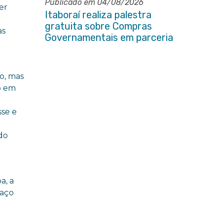
Publicado em 04/08/2026
er
Itaboraí realiza palestra
gratuita sobre Compras
as
Governamentais em parceria
com o Sebrae
o, mas
o em
sse e
do
a, a
paço