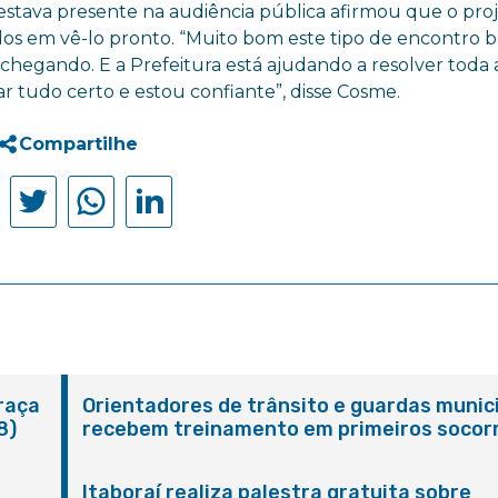
ava presente na audiência pública afirmou que o proj
s em vê-lo pronto. “Muito bom este tipo de encontro 
hegando. E a Prefeitura está ajudando a resolver toda 
r tudo certo e estou confiante”, disse Cosme.
Compartilhe
Praça
Orientadores de trânsito e guardas munic
8)
recebem treinamento em primeiros socor
em Itaboraí
Itaboraí realiza palestra gratuita sobre