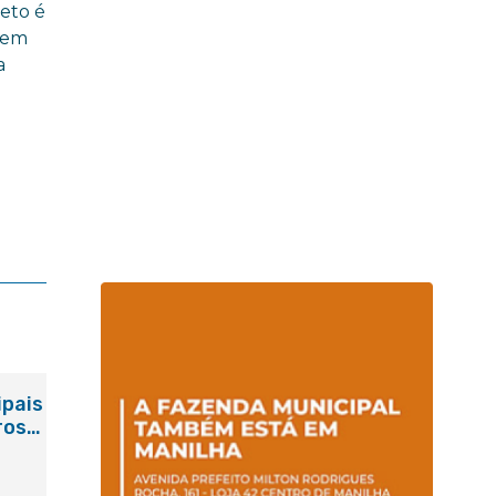
eto é
bem
a
ipais
ros