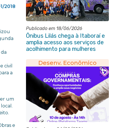
01/2018
Publicado em 18/06/2026
izou
Ônibus Lilás chega à Itaboraí e
egunda
amplia acesso aos serviços de
acolhimento para mulheres
 da
Desenv. Econômico
 civil
para a
s
ser um
local.
ito.
Obras e