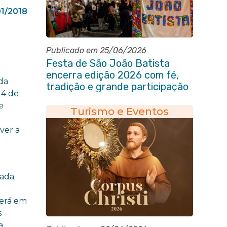
01/2018
Publicado em 25/06/2026
Festa de São João Batista
encerra edição 2026 com fé,
 da
tradição e grande participação
 4 de
popular
e
Turismo e Eventos
ver a
gada
será em
s
a