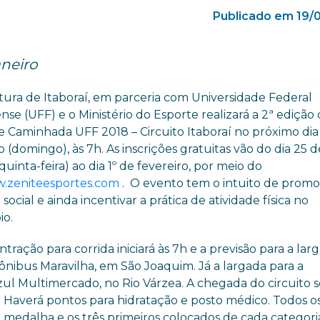
Publicado em 19/
aneiro
tura de Itaboraí, em parceria com Universidade Federal
se (UFF) e o Ministério do Esporte realizará a 2ª edição
e Caminhada UFF 2018 – Circuito Itaboraí no próximo dia
o (domingo), às 7h. As inscrições gratuitas vão do dia 25 d
(quinta-feira) ao dia 1º de fevereiro, por meio do
.zeniteesportes.com
. O evento tem o intuito de promo
 social e ainda incentivar a prática de atividade física no
io.
tração para corrida iniciará às 7h e a previsão para a lar
nibus Maravilha, em São Joaquim. Já a largada para a
ul Multimercado, no Rio Várzea. A chegada do circuito 
 Haverá pontos para hidratação e posto médico. Todos o
medalha e os três primeiros colocados de cada categori