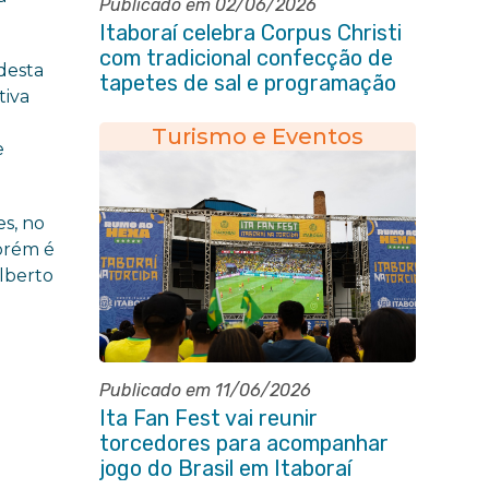
Publicado em 02/06/2026
Itaboraí celebra Corpus Christi
com tradicional confecção de
 desta
tapetes de sal e programação
tiva
religiosa na Avenida 22 de Maio
Turismo e Eventos
e
es, no
porém é
Alberto
Publicado em 11/06/2026
Ita Fan Fest vai reunir
torcedores para acompanhar
jogo do Brasil em Itaboraí