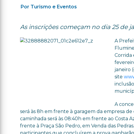
Por Turismo e Eventos
As inscrições começam no dia 25 de j
A Prefei
Fluminen
Corrida 
fevereir
janeiro 
site
www
inclusão
municíp
A concen
será às 8h em frente à garagem da empresa de ô
caminhada será às 08:40h em frente ao Costa Az
frente à Praça São Pedro, em Venda das Pedras.
participantes que concluírem a prova ganharão 