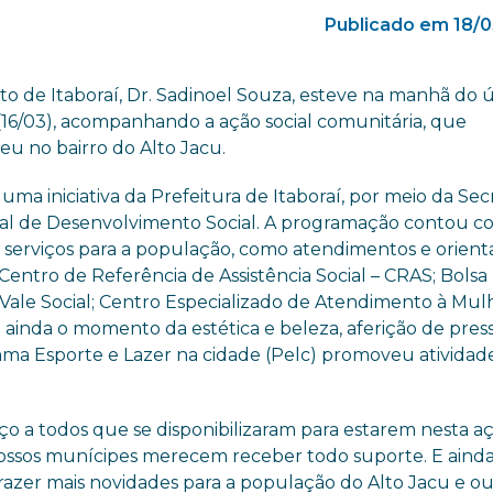
Publicado em 18/
to de Itaboraí, Dr. Sadinoel Souza, esteve na manhã do 
(16/03), acompanhando a ação social comunitária, que
eu no bairro do Alto Jacu.
 uma iniciativa da Prefeitura de Itaboraí, por meio da Sec
al de Desenvolvimento Social. A programação contou c
s serviços para a população, como atendimentos e orien
Centro de Referência de Assistência Social – CRAS; Bolsa
 Vale Social; Centro Especializado de Atendimento à Mul
 ainda o momento da estética e beleza, aferição de press
rama Esporte e Lazer na cidade (Pelc) promoveu atividad
ço a todos que se disponibilizaram para estarem nesta a
 nossos munícipes merecem receber todo suporte. E aind
razer mais novidades para a população do Alto Jacu e ou