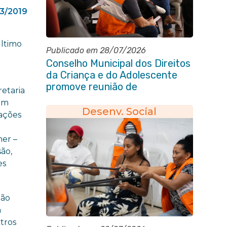
03/2019
último
Publicado em 28/07/2026
Conselho Municipal dos Direitos
da Criança e do Adolescente
promove reunião de
retaria
alinhamento com órgãos
om
públicos
Desenv. Social
tações
her –
ão,
es
ção
a
tros