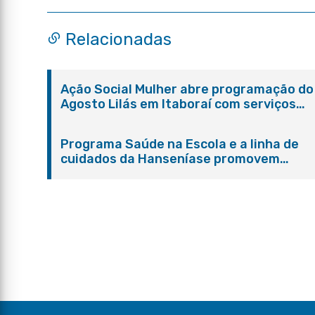
Relacionadas
Ação Social Mulher abre programação do
Agosto Lilás em Itaboraí com serviços
gratuitos e orientações
Programa Saúde na Escola e a linha de
cuidados da Hanseníase promovem
conscientização sobre hanseníase na E.
Adelaide de Magalhães Seabra