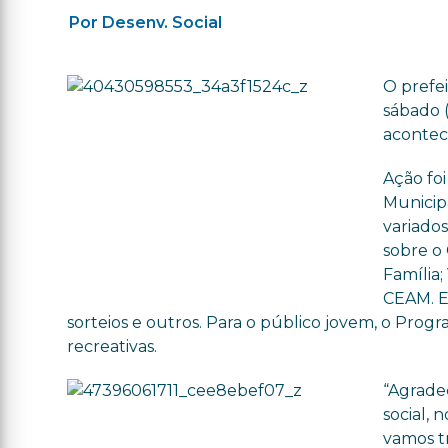
Por Desenv. Social
O prefei
sábado 
acontec
Ação foi
Municip
variado
sobre o 
Família;
CEAM. E
sorteios e outros. Para o público jovem, o Prog
recreativas.
“Agrade
social,
vamos t