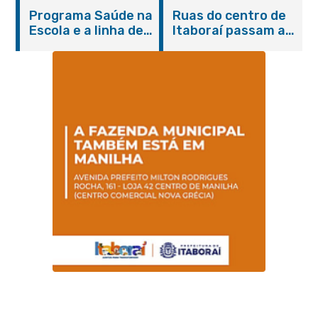
Itaboraí com
de cães e gatos
Programa Saúde na
Ruas do centro de
serviços gratuitos e
Escola e a linha de
Itaboraí passam a
orientações
cuidados da
operar em novos
Hanseníase
sentidos
promovem
conscientização
sobre hanseníase
na E.M Adelaide de
Magalhães Seabra