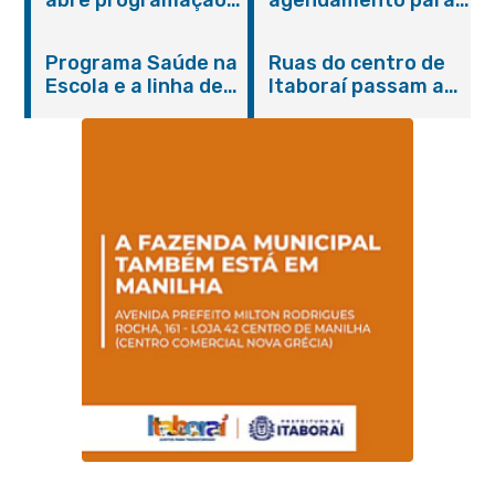
do Agosto Lilás em
castração gratuita
Itaboraí com
de cães e gatos
Programa Saúde na
Ruas do centro de
serviços gratuitos e
Escola e a linha de
Itaboraí passam a
orientações
cuidados da
operar em novos
Hanseníase
sentidos
promovem
conscientização
sobre hanseníase
na E.M Adelaide de
Magalhães Seabra