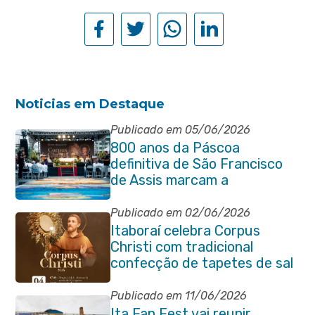
Noticias em Destaque
Publicado em 05/06/2026
800 anos da Páscoa
definitiva de São Francisco
de Assis marcam a
celebração de Corpus Christi
em Itaboraí
Publicado em 02/06/2026
Itaboraí celebra Corpus
Christi com tradicional
confecção de tapetes de sal
e programação religiosa na
Avenida 22 de Maio
Publicado em 11/06/2026
Ita Fan Fest vai reunir