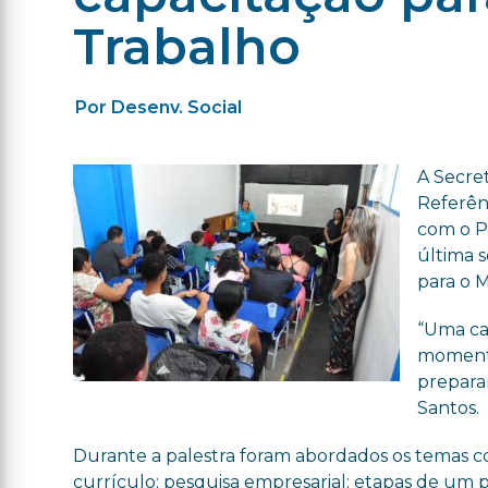
Trabalho
Por Desenv. Social
A Secre
Referênc
com o P
última s
para o 
“Uma ca
momento
prepara
Santos.
Durante a palestra foram abordados os temas c
currículo; pesquisa empresarial; etapas de um 