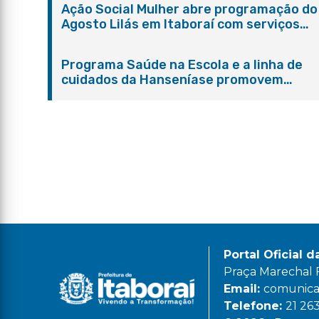
Ação Social Mulher abre programação do
Agosto Lilás em Itaboraí com serviços
gratuitos e orientações
Programa Saúde na Escola e a linha de
cuidados da Hanseníase promovem
conscientização sobre hanseníase na E.
Adelaide de Magalhães Seabra
Portal Oficial d
Praça Marechal Fl
Email:
comunicac
Telefone:
21 26