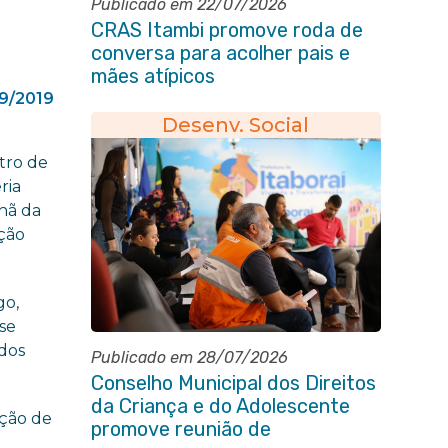
Publicado em 22/07/2026
CRAS Itambi promove roda de
conversa para acolher pais e
mães atípicos
09/2019
Desenv. Social
tro de
ria
hã da
ação
go,
se
 dos
Publicado em 28/07/2026
Conselho Municipal dos Direitos
da Criança e do Adolescente
ação de
promove reunião de