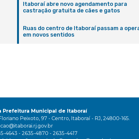
Itaboraí abre novo agendamento para
castração gratuita de cães e gatos
Ruas do centro de Itaboraí passam a oper
em novos sentidos
M
a Prefeitura Municipal de Itaboraí
oriano Peixoto, 97 - Centro, Itaboraí - RJ, 24800-165.
ao@itaborai.rj.gov.br
35-4643 - 2635-4870 - 2635-4417