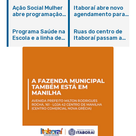
Ação Social Mulher
Itaboraí abre novo
abre programação
agendamento para
do Agosto Lilás em
castração gratuita
Itaboraí com
de cães e gatos
Programa Saúde na
Ruas do centro de
serviços gratuitos e
Escola e a linha de
Itaboraí passam a
orientações
cuidados da
operar em novos
Hanseníase
sentidos
promovem
conscientização
sobre hanseníase
na E.M Adelaide de
Magalhães Seabra