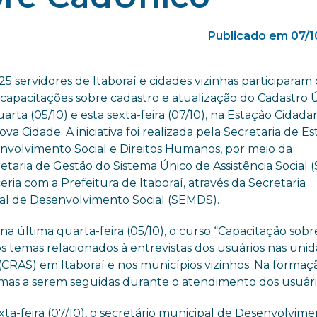
Publicado em 07/1
25 servidores de Itaboraí e cidades vizinhas participara
 capacitações sobre cadastro e atualização do Cadastro 
arta (05/10) e esta sexta-feira (07/10), na Estação Cidadan
ova Cidade. A iniciativa foi realizada pela Secretaria de E
nvolvimento Social e Direitos Humanos, por meio da
taria de Gestão do Sistema Único de Assistência Social 
ria com a Prefeitura de Itaboraí, através da Secretaria
al de Desenvolvimento Social (SEMDS).
 na última quarta-feira (05/10), o curso “Capacitação sobr
s temas relacionados à entrevistas dos usuários nas uni
 (CRAS) em Itaboraí e nos municípios vizinhos. Na formaçã
mas a serem seguidas durante o atendimento dos usuári
xta-feira (07/10), o secretário municipal de Desenvolvim