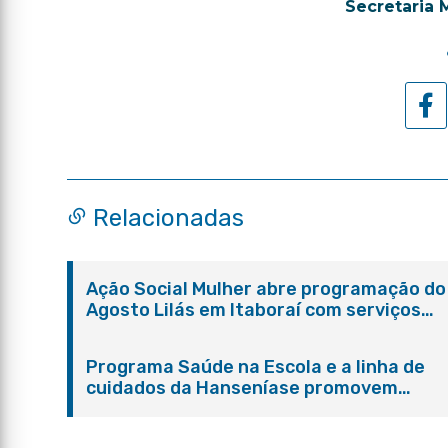
Secretaria 
Relacionadas
Ação Social Mulher abre programação do
Agosto Lilás em Itaboraí com serviços
gratuitos e orientações
Programa Saúde na Escola e a linha de
cuidados da Hanseníase promovem
conscientização sobre hanseníase na E.
Adelaide de Magalhães Seabra