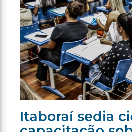
Itaboraí sedia c
capacitação so