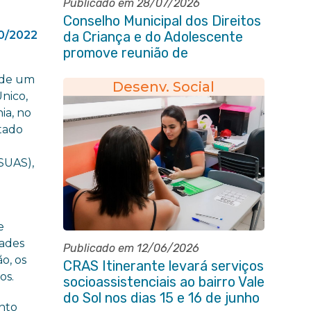
Publicado em 28/07/2026
Conselho Municipal dos Direitos
0/2022
da Criança e do Adolescente
promove reunião de
alinhamento com órgãos
m de um
públicos
Desenv. Social
Único,
ia, no
stado
(SUAS),
e
dades
Publicado em 12/06/2026
o, os
CRAS Itinerante levará serviços
os.
socioassistenciais ao bairro Vale
do Sol nos dias 15 e 16 de junho
ento