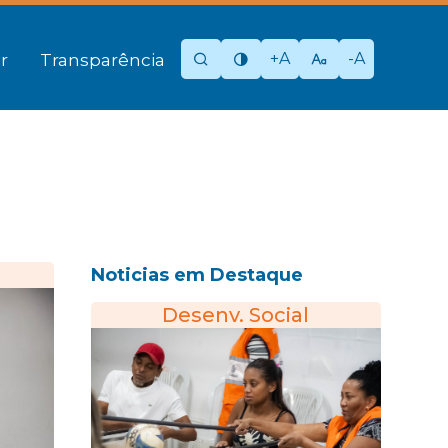
+A
-A
r
Transparência
Noticias em Destaque
Desenv. Social