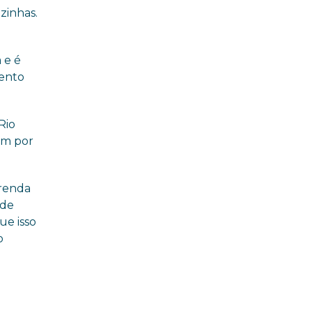
e Vila Gabriela 18 de junho
zinhas.
 e é
mento
Rio
ram por
 renda
 de
ue isso
o