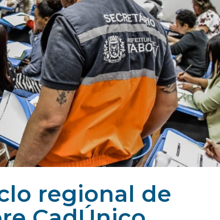
iclo regional de
bre CadÚnico