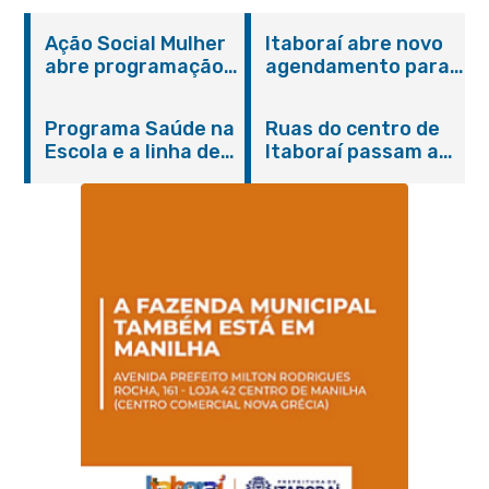
Ação Social Mulher
Itaboraí abre novo
abre programação
agendamento para
do Agosto Lilás em
castração gratuita
Itaboraí com
de cães e gatos
Programa Saúde na
Ruas do centro de
serviços gratuitos e
Escola e a linha de
Itaboraí passam a
orientações
cuidados da
operar em novos
Hanseníase
sentidos
promovem
conscientização
sobre hanseníase
na E.M Adelaide de
Magalhães Seabra