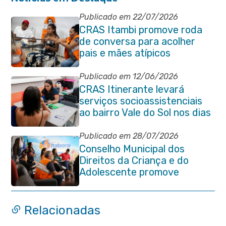
Publicado em 22/07/2026
CRAS Itambi promove roda
de conversa para acolher
pais e mães atípicos
Publicado em 12/06/2026
CRAS Itinerante levará
serviços socioassistenciais
ao bairro Vale do Sol nos dias
15 e 16 de junho e Vila
Gabriela 18 de junho
Publicado em 28/07/2026
Conselho Municipal dos
Direitos da Criança e do
Adolescente promove
reunião de alinhamento com
órgãos públicos
Relacionadas