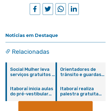
Noticias em Destaque
Relacionadas
Social Mulher leva
Orientadores de
serviços gratuitos à
trânsito e guardas
Praça Alarico
municipais recebem
Antunes nesta
treinamento em
Itaboraí inicia aulas
Itaboraí realiza
sexta-feira (07/08)
primeiros socorros
do pré-vestibular
palestra gratuita
em Itaboraí
presencial
sobre Compras
“Passaporte para o
Governamentais em
Futuro”
parceria com o