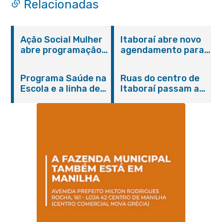
Relacionadas
Ação Social Mulher
Itaboraí abre novo
abre programação
agendamento para
do Agosto Lilás em
castração gratuita
Itaboraí com
de cães e gatos
Programa Saúde na
Ruas do centro de
serviços gratuitos e
Escola e a linha de
Itaboraí passam a
orientações
cuidados da
operar em novos
Hanseníase
sentidos
promovem
conscientização
sobre hanseníase
na E.M Adelaide de
Magalhães Seabra