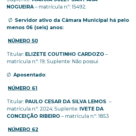
NOGUEIRA
– matrícula n.º: 15492;
Ø
Servidor ativo da Câmara Municipal há pelo
menos 06 (seis) anos:
NÚMERO 50
Titular:
ELIZETE COUTINHO CARDOZO
–
matrícula n.º: 19; Suplente: Não possui
Ø
Aposentado
:
NÚMERO 61
Titular:
PAULO CESAR DA SILVA LEMOS
–
matrícula n.º: 2024; Suplente:
IVETE DA
CONCEIÇÃO RIBEIRO
– matrícula n.º: 1853
NÚMERO 62