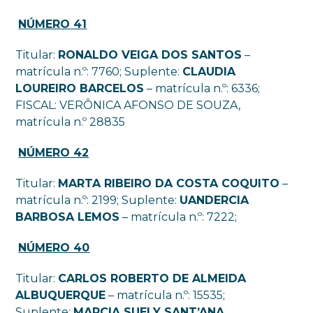
NÚMERO 41
Titular:
RONALDO VEIGA DOS SANTOS
–
matrícula n.º: 7760; Suplente:
CLAUDIA
LOUREIRO BARCELOS
– matrícula n.º: 6336;
FISCAL: VERÔNICA AFONSO DE SOUZA,
matrícula n.º 28835
NÚMERO 42
Titular:
MARTA RIBEIRO DA COSTA COQUITO
–
matrícula n.º: 2199; Suplente:
UANDERCIA
BARBOSA LEMOS
– matrícula n.º: 7222;
NÚMERO 40
Titular:
CARLOS ROBERTO DE ALMEIDA
ALBUQUERQUE
– matrícula n.º: 15535;
Suplente:
MARCIA SUELY SANT’ANA