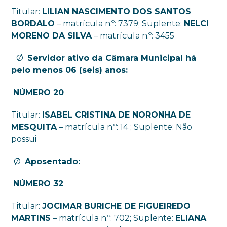
Titular:
LILIAN NASCIMENTO DOS SANTOS
BORDALO
– matrícula n.º: 7379; Suplente:
NELCI
MORENO DA SILVA
– matrícula n.º: 3455
Ø
Servidor ativo da Câmara Municipal há
pelo menos 06 (seis) anos:
NÚMERO 20
Titular:
ISABEL CRISTINA DE NORONHA DE
MESQUITA
– matrícula n.º: 14 ; Suplente: Não
possui
Ø
Aposentado:
NÚMERO 32
Titular:
JOCIMAR BURICHE DE FIGUEIREDO
MARTINS
– matrícula n.º: 702; Suplente:
ELIANA