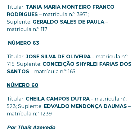
Titular:
TANIA MARIA MONTEIRO FRANCO
RODRIGUES
– matrícula n.º: 3971;
Suplente:
GERALDO SALES DE PAULA
–
matrícula n.º: 117
NÚMERO 63
Titular:
JOSÉ SILVA DE OLIVEIRA
– matrícula n.º:
715; Suplente:
CONCEIÇÃO SHYRLEI FARIAS DOS
SANTOS
– matrícula n.º: 165
NÚMERO 60
Titular:
CHEILA CAMPOS DUTRA
– matrícula n.º:
523; Suplente:
EDVALDO MENDONÇA DAUMAS
–
matrícula n.º: 1239
Por Thaís Azevedo