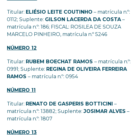
Titular:
ELIÉSIO LEITE COUTINHO
– matrícula n.º:
0112; Suplente:
GILSON LACERDA DA COSTA
–
matrícula n.º: 186; FISCAL: ROSILEA DE SOUZA
MARCELO PINHEIRO, matrícula n.º 5246
NÚMERO 12
Titular:
RUBEM BOECHAT RAMOS
– matrícula n.º:
0991; Suplente:
REGINA DE OLIVEIRA FERREIRA
RAMOS
– matrícula n.º: 0954
NÚMERO 11
Titular:
RENATO DE GASPERIS BOTTICINI
–
matrícula n.º: 13882; Suplente:
JOSIMAR ALVES
–
matrícula n.º: 1807
NÚMERO 13