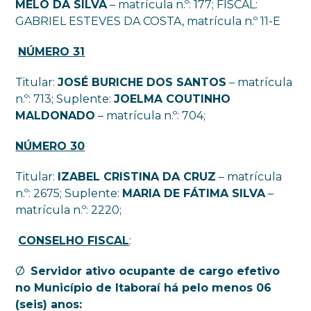
MELO DA SILVA
– matrícula n.º: 177; FISCAL:
GABRIEL ESTEVES DA COSTA, matrícula n.º 11-E
NÚMERO 31
Titular:
JOSÉ BURICHE DOS SANTOS
– matrícula
n.º: 713; Suplente:
JOELMA COUTINHO
MALDONADO
– matrícula n.º: 704;
NÚMERO 30
Titular:
IZABEL CRISTINA DA CRUZ
– matrícula
n.º: 2675; Suplente:
MARIA DE FÁTIMA SILVA
–
matrícula n.º: 2220;
CONSELHO FISCAL
:
Ø
Servidor ativo ocupante de cargo efetivo
no Município de Itaboraí há pelo menos 06
(seis) anos: