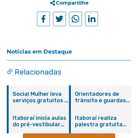
Compartilhe
Noticias em Destaque
Relacionadas
Social Mulher leva
Orientadores de
serviços gratuitos à
trânsito e guardas
Praça Alarico
municipais recebem
Antunes nesta
treinamento em
Itaboraí inicia aulas
Itaboraí realiza
sexta-feira (07/08)
primeiros socorros
do pré-vestibular
palestra gratuita
em Itaboraí
presencial
sobre Compras
“Passaporte para o
Governamentais em