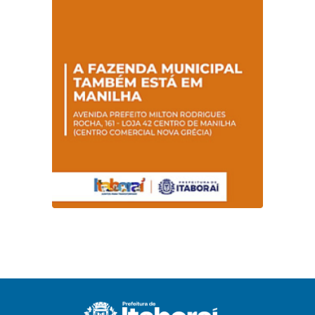
Futuro”
parceria com o
Sebrae