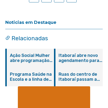
Noticias em Destaque
Relacionadas
Ação Social Mulher
Itaboraí abre novo
abre programação
agendamento para
do Agosto Lilás em
castração gratuita
Itaboraí com
de cães e gatos
Programa Saúde na
Ruas do centro de
serviços gratuitos e
Escola e a linha de
Itaboraí passam a
orientações
cuidados da
operar em novos
Hanseníase
sentidos
promovem
conscientização
sobre hanseníase