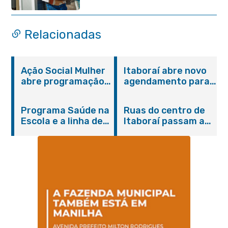
Relacionadas
Ação Social Mulher
Itaboraí abre novo
abre programação
agendamento para
do Agosto Lilás em
castração gratuita
Itaboraí com
de cães e gatos
Programa Saúde na
Ruas do centro de
serviços gratuitos e
Escola e a linha de
Itaboraí passam a
orientações
cuidados da
operar em novos
Hanseníase
sentidos
promovem
conscientização
sobre hanseníase
na E.M Adelaide de
Magalhães Seabra