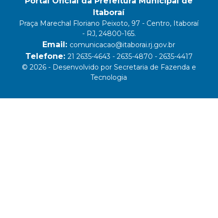
Portal Oficial da Prefeitura Municipal de
Itaboraí
Praça Marechal Floriano Peixoto, 97 - Centro, Itaboraí
- RJ, 24800-165.
Email:
comunicacao@itaborai.rj.gov.br
Telefone:
21 2635-4643 - 2635-4870 - 2635-4417
© 2026 - Desenvolvido por Secretaria de Fazenda e
Tecnologia