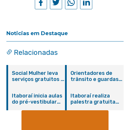
Noticias em Destaque
Relacionadas
Social Mulher leva
Orientadores de
serviços gratuitos à
trânsito e guardas
Praça Alarico
municipais recebem
Antunes nesta
treinamento em
Itaboraí inicia aulas
Itaboraí realiza
sexta-feira (07/08)
primeiros socorros
do pré-vestibular
palestra gratuita
em Itaboraí
presencial
sobre Compras
“Passaporte para o
Governamentais em
Futuro”
parceria com o
Sebrae