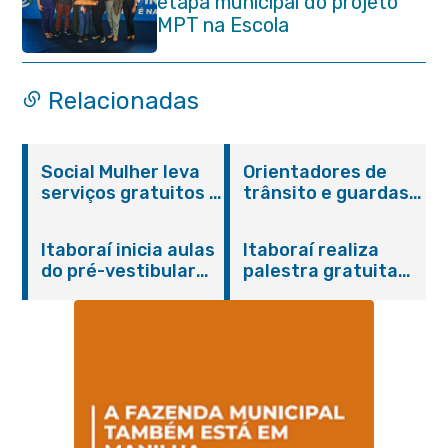
etapa municipal do projeto
MPT na Escola
Relacionadas
Social Mulher leva
Orientadores de
serviços gratuitos à
trânsito e guardas
Praça Alarico
municipais recebem
Antunes nesta
treinamento em
Itaboraí inicia aulas
Itaboraí realiza
sexta-feira (07/08)
primeiros socorros
do pré-vestibular
palestra gratuita
em Itaboraí
presencial
sobre Compras
“Passaporte para o
Governamentais em
Futuro”
parceria com o
Sebrae