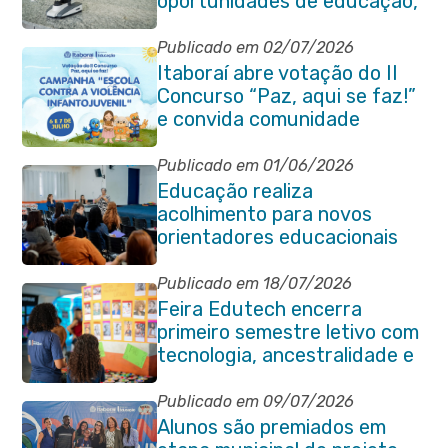
oportunidades de educação,
ciência e inovação em
Itaboraí
Publicado em 02/07/2026
Itaboraí abre votação do II
Concurso “Paz, aqui se faz!”
e convida comunidade
Publicado em 01/06/2026
Educação realiza
acolhimento para novos
orientadores educacionais
da rede municipal
Publicado em 18/07/2026
Feira Edutech encerra
primeiro semestre letivo com
tecnologia, ancestralidade e
protagonismo estudantil em
Itaboraí
Publicado em 09/07/2026
Alunos são premiados em