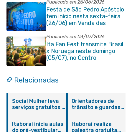
Publicado em 25/06/2026
Festa de São Pedro Apóstolo
tem início nesta sexta-feira
(26/06) em Venda das
Pedras
Publicado em 03/07/2026
Ita Fan Fest transmite Brasil
x Noruega neste domingo
(05/07), no Centro
Relacionadas
Social Mulher leva
Orientadores de
serviços gratuitos à
trânsito e guardas
Praça Alarico
municipais recebem
Antunes nesta
treinamento em
Itaboraí inicia aulas
Itaboraí realiza
sexta-feira (07/08)
primeiros socorros
do pré-vestibular
palestra gratuita