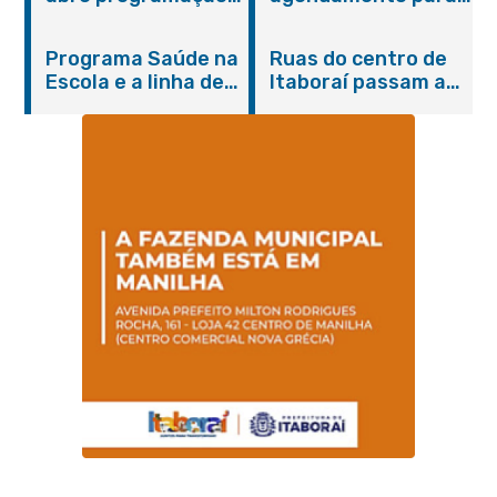
do Agosto Lilás em
castração gratuita
Itaboraí com
de cães e gatos
Programa Saúde na
Ruas do centro de
serviços gratuitos e
Escola e a linha de
Itaboraí passam a
orientações
cuidados da
operar em novos
Hanseníase
sentidos
promovem
conscientização
sobre hanseníase
na E.M Adelaide de
Magalhães Seabra