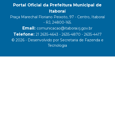
Portal Oficial da Prefeitura Municipal de
Itaboraí
Praça Marechal Floriano Peixoto, 97 - Centro, Itaboraí
- RJ, 24800-165.
Email:
comunicacao@itaborai.rj.gov.br
Telefone:
21 2635-4643 - 2635-4870 - 2635-4417
© 2026 - Desenvolvido por Secretaria de Fazenda e
Tecnologia