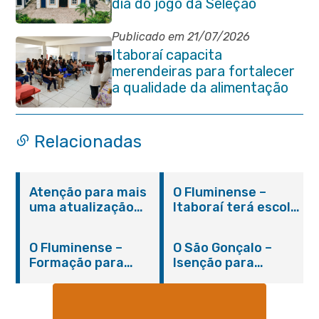
dia do jogo da Seleção
Brasileira
Publicado em 21/07/2026
Itaboraí capacita
merendeiras para fortalecer
a qualidade da alimentação
escolar na rede municipal
Relacionadas
Atenção para mais
O Fluminense –
uma atualização
Itaboraí terá escola
sobre os casos do
integral modelo com
novo coronavírus
inauguração em
O Fluminense –
O São Gonçalo –
em Itaboraí (24/05)
março
Formação para
Isenção para
jovens e adultos em
portadores de
Itaboraí
hanseníase