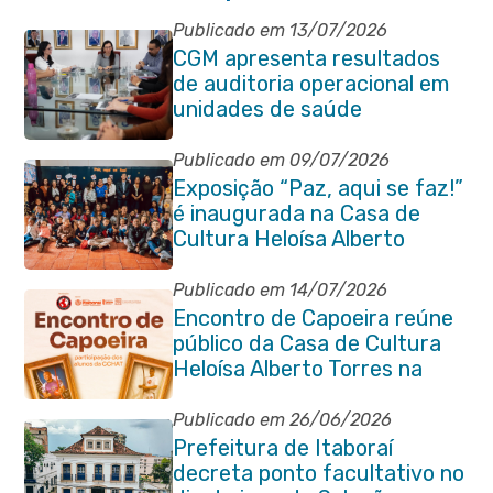
Publicado em 13/07/2026
CGM apresenta resultados
de auditoria operacional em
unidades de saúde
Publicado em 09/07/2026
Exposição “Paz, aqui se faz!”
é inaugurada na Casa de
Cultura Heloísa Alberto
Torres
Publicado em 14/07/2026
Encontro de Capoeira reúne
público da Casa de Cultura
Heloísa Alberto Torres na
Praça Marechal Floriano
Peixoto
Publicado em 26/06/2026
Prefeitura de Itaboraí
decreta ponto facultativo no