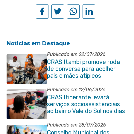
Noticias em Destaque
Publicado em 22/07/2026
CRAS Itambi promove roda
de conversa para acolher
pais e mães atípicos
Publicado em 12/06/2026
CRAS Itinerante levará
serviços socioassistenciais
ao bairro Vale do Sol nos dias
15 e 16 de junho e Vila
Gabriela 18 de junho
Publicado em 28/07/2026
Conselho Municipal dos