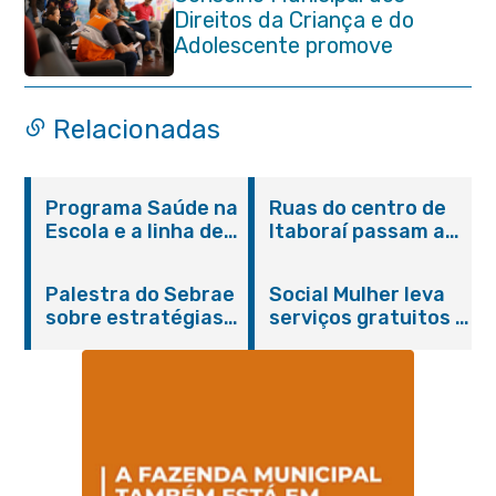
Direitos da Criança e do
Adolescente promove
reunião de alinhamento com
órgãos públicos
Relacionadas
Programa Saúde na
Ruas do centro de
Escola e a linha de
Itaboraí passam a
cuidados da
operar em novos
Hanseníase
sentidos
Palestra do Sebrae
Social Mulher leva
promovem
sobre estratégias
serviços gratuitos à
conscientização
de divulgação reúne
Praça Alarico
sobre hanseníase
empreendedores no
Antunes nesta
na E.M Adelaide de
Centro de Itaboraí
sexta-feira (07/08)
Magalhães Seabra