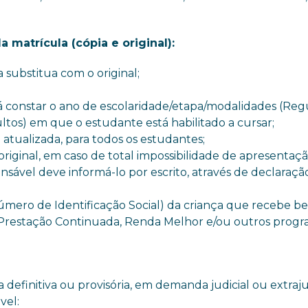
matrícula (cópia e original):
substitua com o original;
á constar o ano de escolaridade/etapa/modalidades (Regu
tos) em que o estudante está habilitado a cursar;
) atualizada, para todos os estudantes;
iginal, em caso de total impossibilidade de apresentaç
vel deve informá-lo por escrito, através de declaraçã
ero de Identificação Social) da criança que recebe be
e Prestação Continuada, Renda Melhor e/ou outros prog
efinitiva ou provisória, em demanda judicial ou extrajud
vel: