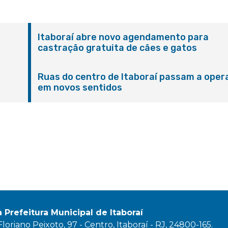
Itaboraí abre novo agendamento para
castração gratuita de cães e gatos
Ruas do centro de Itaboraí passam a oper
em novos sentidos
M
a Prefeitura Municipal de Itaboraí
oriano Peixoto, 97 - Centro, Itaboraí - RJ, 24800-165.