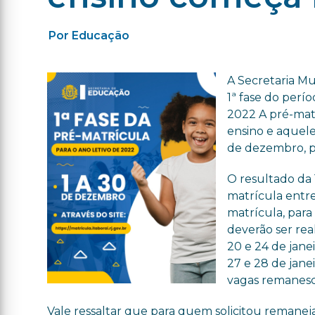
Por Educação
A Secretaria Mun
1ª fase do perí
2022 A pré-matr
ensino e aqueles
de dezembro, p
O resultado da 1
matrícula entre 
matrícula, para
deverão ser rea
20 e 24 de jane
27 e 28 de janei
vagas remanesc
Vale ressaltar que para quem solicitou remaneja