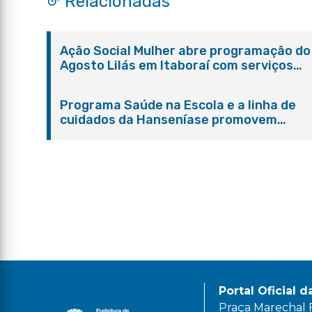
Relacionadas
Ação Social Mulher abre programação do
Agosto Lilás em Itaboraí com serviços
gratuitos e orientações
Programa Saúde na Escola e a linha de
cuidados da Hanseníase promovem
conscientização sobre hanseníase na E.
Adelaide de Magalhães Seabra
Portal Oficial d
Praça Marechal Fl