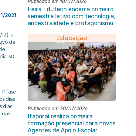
Publicado em 18/07/2026
Feira Edutech encerra primeiro
11/2021
semestre letivo com tecnologia,
ancestralidade e protagonismo
estudantil em Itaboraí
12), a
Educação
tivo de
 de
 dia 30
-
1ª fase
s dias
s dias
Publicado em 30/07/2026
o nas
Itaboraí realiza primeira
formação presencial para novos
Agentes de Apoio Escolar