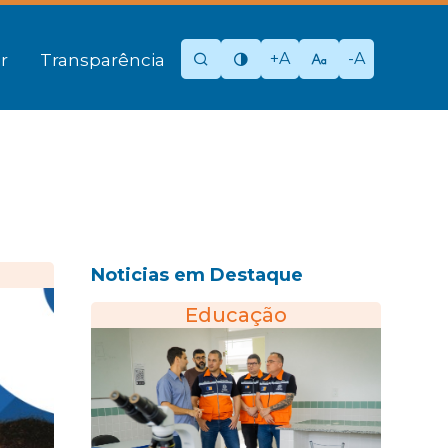
+A
-A
r
Transparência
Noticias em Destaque
Educação