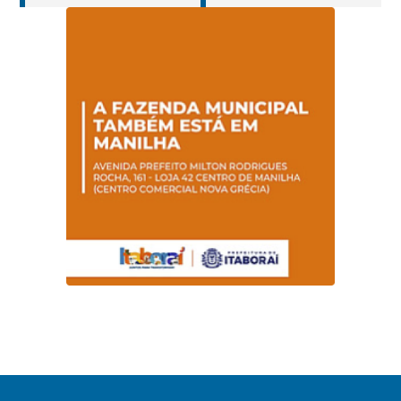
cuidados da
operar em novos
Hanseníase
sentidos
promovem
conscientização
sobre hanseníase
na E.M Adelaide de
Magalhães Seabra