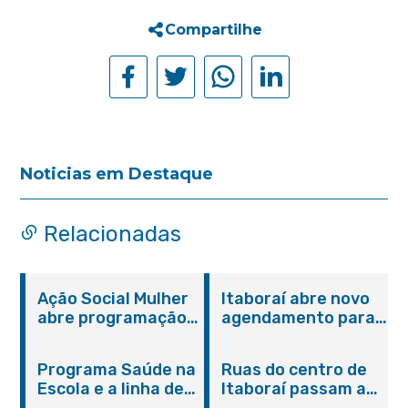
Compartilhe
Noticias em Destaque
Relacionadas
Ação Social Mulher
Itaboraí abre novo
abre programação
agendamento para
do Agosto Lilás em
castração gratuita
Itaboraí com
de cães e gatos
Programa Saúde na
Ruas do centro de
serviços gratuitos e
Escola e a linha de
Itaboraí passam a
orientações