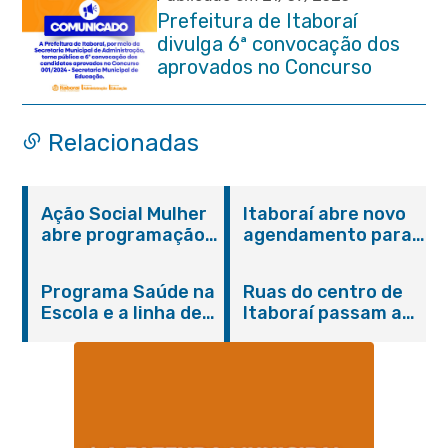
Prefeitura de Itaboraí
divulga 6ª convocação dos
aprovados no Concurso
Público 001/2024 da
Educação
Relacionadas
Ação Social Mulher
Itaboraí abre novo
abre programação
agendamento para
do Agosto Lilás em
castração gratuita
Itaboraí com
de cães e gatos
Programa Saúde na
Ruas do centro de
serviços gratuitos e
Escola e a linha de
Itaboraí passam a
orientações
cuidados da
operar em novos
Hanseníase
sentidos
promovem
conscientização
sobre hanseníase
na E.M Adelaide de