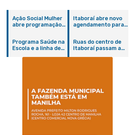
Ação Social Mulher
Itaboraí abre novo
abre programação
agendamento para
do Agosto Lilás em
castração gratuita
Itaboraí com
de cães e gatos
Programa Saúde na
Ruas do centro de
serviços gratuitos e
Escola e a linha de
Itaboraí passam a
orientações
cuidados da
operar em novos
Hanseníase
sentidos
promovem
conscientização
sobre hanseníase
na E.M Adelaide de
Magalhães Seabra