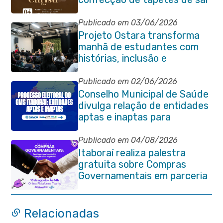
e programação religiosa na
Avenida 22 de Maio
Publicado em 03/06/2026
Projeto Ostara transforma
manhã de estudantes com
histórias, inclusão e
criatividade em Itaboraí
Publicado em 02/06/2026
Conselho Municipal de Saúde
divulga relação de entidades
aptas e inaptas para
processo eleitoral do
quadriênio 2026-2030
Publicado em 04/08/2026
Itaboraí realiza palestra
gratuita sobre Compras
Governamentais em parceria
com o Sebrae
Relacionadas