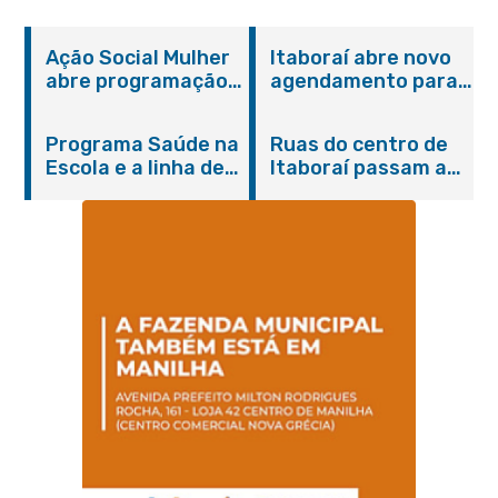
Ação Social Mulher
Itaboraí abre novo
abre programação
agendamento para
do Agosto Lilás em
castração gratuita
Itaboraí com
de cães e gatos
Programa Saúde na
Ruas do centro de
serviços gratuitos e
Escola e a linha de
Itaboraí passam a
orientações
cuidados da
operar em novos
Hanseníase
sentidos
promovem
conscientização
sobre hanseníase
na E.M Adelaide de
Magalhães Seabra