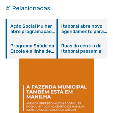
órgãos públicos
Relacionadas
Ação Social Mulher
Itaboraí abre novo
abre programação
agendamento para
do Agosto Lilás em
castração gratuita
Itaboraí com
de cães e gatos
Programa Saúde na
Ruas do centro de
serviços gratuitos e
Escola e a linha de
Itaboraí passam a
orientações
cuidados da
operar em novos
Hanseníase
sentidos
promovem
conscientização
sobre hanseníase
na E.M Adelaide de
Magalhães Seabra