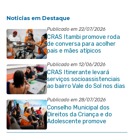
Noticias em Destaque
Publicado em 22/07/2026
CRAS Itambi promove roda
de conversa para acolher
pais e mães atípicos
Publicado em 12/06/2026
CRAS Itinerante levará
serviços socioassistenciais
ao bairro Vale do Sol nos dias
15 e 16 de junho e Vila
Gabriela 18 de junho
Publicado em 28/07/2026
Conselho Municipal dos
Direitos da Criança e do
Adolescente promove
reunião de alinhamento com