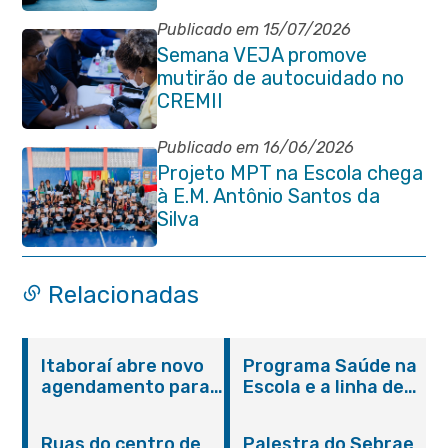
de Taekwondo
Publicado em 15/07/2026
Semana VEJA promove
mutirão de autocuidado no
CREMII
Publicado em 16/06/2026
Projeto MPT na Escola chega
à E.M. Antônio Santos da
Silva
Relacionadas
Itaboraí abre novo
Programa Saúde na
agendamento para
Escola e a linha de
castração gratuita
cuidados da
de cães e gatos
Hanseníase
Ruas do centro de
Palestra do Sebrae