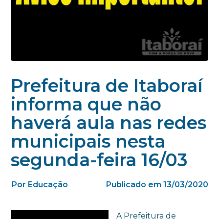
Prefeitura de Itaboraí
informa que não
haverá aula nas redes
municipais nesta
segunda-feira 16/03
Por Educação
Publicado em 13/03/2020
A Prefeitura de