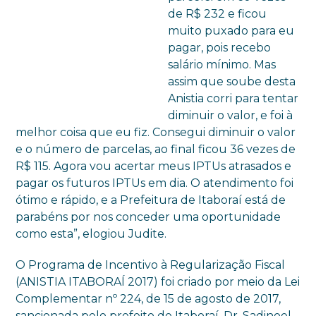
de R$ 232 e ficou
muito puxado para eu
pagar, pois recebo
salário mínimo. Mas
assim que soube desta
Anistia corri para tentar
diminuir o valor, e foi à
melhor coisa que eu fiz. Consegui diminuir o valor
e o número de parcelas, ao final ficou 36 vezes de
R$ 115. Agora vou acertar meus IPTUs atrasados e
pagar os futuros IPTUs em dia. O atendimento foi
ótimo e rápido, e a Prefeitura de Itaboraí está de
parabéns por nos conceder uma oportunidade
como esta”, elogiou Judite.
O Programa de Incentivo à Regularização Fiscal
(
ANISTIA
ITABORAÍ 2017) foi criado por meio da Lei
Complementar nº 224, de 15 de agosto de 2017,
sancionada pelo prefeito de Itaboraí, Dr. Sadinoel