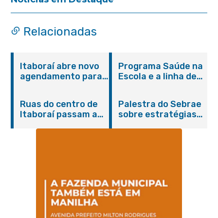
Relacionadas
Itaboraí abre novo
Programa Saúde na
agendamento para
Escola e a linha de
castração gratuita
cuidados da
de cães e gatos
Hanseníase
Ruas do centro de
Palestra do Sebrae
promovem
Itaboraí passam a
sobre estratégias
conscientização
operar em novos
de divulgação reúne
sobre hanseníase
sentidos
empreendedores no
na E.M Adelaide de
Centro de Itaboraí
Magalhães Seabra