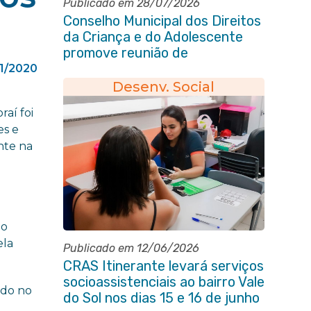
Publicado em 28/07/2026
Conselho Municipal dos Direitos
da Criança e do Adolescente
promove reunião de
alinhamento com órgãos
01/2020
públicos
Desenv. Social
raí foi
es e
nte na
do
ela
Publicado em 12/06/2026
CRAS Itinerante levará serviços
socioassistenciais ao bairro Vale
ido no
do Sol nos dias 15 e 16 de junho