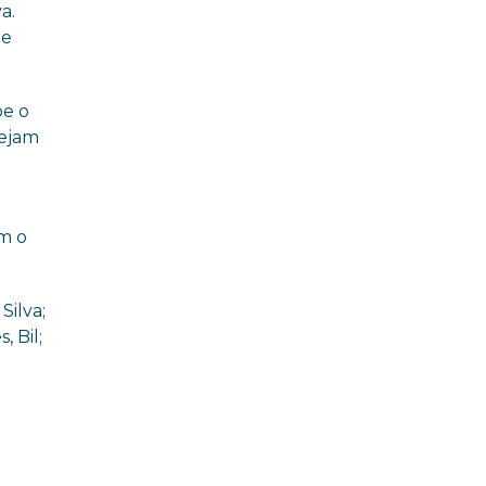
a.
ge
be o
sejam
m o
Silva;
, Bil;