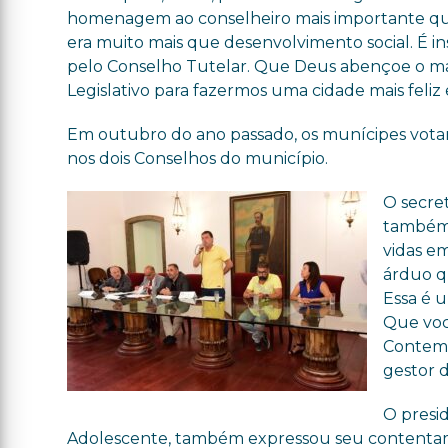
homenagem ao conselheiro mais importante que 
era muito mais que desenvolvimento social. É 
pelo Conselho Tutelar. Que Deus abençoe o m
Legislativo para fazermos uma cidade mais feliz 
Em outubro do ano passado, os munícipes votar
nos dois Conselhos do município.
O secret
também 
vidas e
árduo q
Essa é 
Que voc
Contem 
gestor d
O presi
Adolescente, também expressou seu contentame