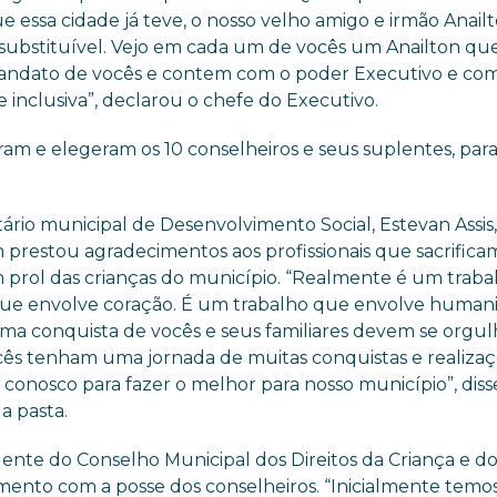
essa cidade já teve, o nosso velho amigo e irmão
Anail
insubstituível. Vejo em cada um de vocês um
Anailton
que
andato de vocês e contem com o poder Executivo e co
e inclusiva”, declarou o chefe do Executivo.
am e elegeram os 10 conselheiros e seus suplentes, para
ário municipal de Desenvolvimento Social, Estevan Assis
prestou agradecimentos aos profissionais que sacrifica
m prol das crianças do município. “Realmente é um traba
ue envolve coração. É um trabalho que envolve humani
uma conquista de vocês e seus familiares devem se orgul
ês tenham uma jornada de muitas conquistas e realizaç
conosco para fazer o melhor para nosso município”, diss
a pasta.
dente do Conselho Municipal dos Direitos da Criança e d
nto com a posse dos conselheiros. “Inicialmente temo