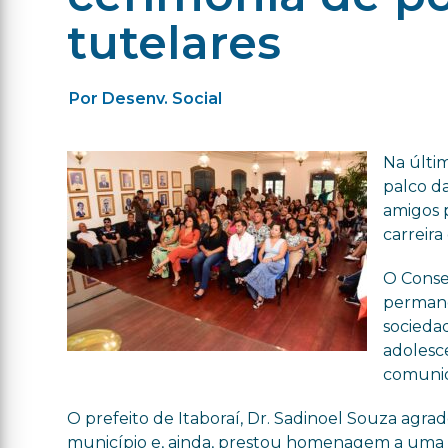
tutelares
Por Desenv. Social
Na últim
palco da
amigos 
carreira 
O Consel
permane
socieda
adolesc
comunid
O prefeito de Itaboraí, Dr.
Sadinoel
Souza agrade
município e, ainda, prestou homenagem a uma f