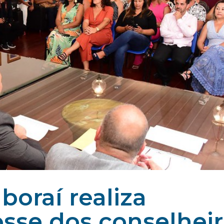
aboraí realiza
sse dos conselhei