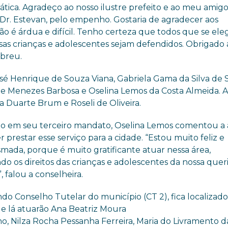
tica. Agradeço ao nosso ilustre prefeito e ao meu amig
 Dr.
Estevan
, pelo empenho. Gostaria de agradecer aos
ssão é árdua e difícil. Tenho certeza que todos que se el
as crianças e adolescentes sejam defendidos. Obrigado 
Abreu.
José Henrique de Souza Viana, Gabriela Gama da Silva de 
s de Menezes Barbosa e
Oselina
Lemos da Costa Almeida. 
ia Duarte Brum e Roseli de Oliveira.
o em seu terceiro mandato,
Oselina
Lemos comentou a a
 prestar esse serviço para a cidade. “Estou muito feliz e
smada, porque é muito gratificante atuar nessa área,
do os direitos das crianças e adolescentes da nossa quer
”, falou a conselheira.
do Conselho Tutelar do município (CT 2), fica localizad
 e lá atuarão Ana Beatriz Moura
o, Nilza Rocha
Pessanha
Ferreira, Maria do Livramento d