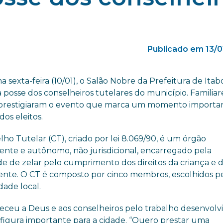
Publicado em 13/
a sexta-feira (10/01), o Salão Nobre da Prefeitura de Itabo
 posse dos conselheiros tutelares do município. Familiar
prestigiaram o evento que marca um momento importa
dos eleitos.
ho Tutelar (CT), criado por lei 8.069/90, é um órgão
nte e autônomo, não jurisdicional, encarregado pela
de de zelar pelo cumprimento dos direitos da criança e 
ente. O CT é composto por cinco membros, escolhidos p
ade local.
ceu a Deus e aos conselheiros pelo trabalho desenvolv
igura importante para a cidade. “Quero prestar uma