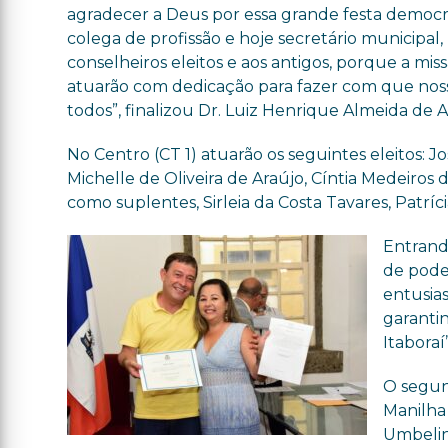
agradecer a Deus por essa grande festa democrá
colega de profissão e hoje secretário municipal,
conselheiros eleitos e aos antigos, porque a mi
atuarão com dedicação para fazer com que noss
todos”, finalizou Dr. Luiz Henrique Almeida de 
No Centro (CT 1) atuarão os seguintes eleitos: 
Michelle de Oliveira de Araújo, Cíntia Medeiro
como suplentes,
Sirleia
da Costa Tavares, Patríc
Entrand
de poder
entusia
garantin
Itaboraí
O segun
Manilha
Umbelin