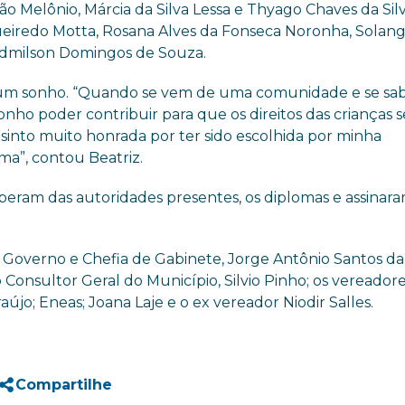
ção
Melônio
, Márcia da Silva Lessa e
Thyago
Chaves da Silv
ueiredo Motta, Rosana Alves da Fonseca Noronha, Solan
e Edmilson Domingos de Souza.
 um sonho. “Quando se vem de uma comunidade e se sa
 sonho poder contribuir para que os direitos das crianças 
 sinto muito honrada por ter sido escolhida por minha
ma”, contou Beatriz.
am das autoridades presentes, os diplomas e assinara
 Governo e Chefia de Gabinete, Jorge Antônio Santos da 
 Consultor Geral do Município,
Silvio Pinho; os vereadores
raújo;
Eneas
; Joana Laje e o
ex
vereador
Niodir
Salles.
Compartilhe