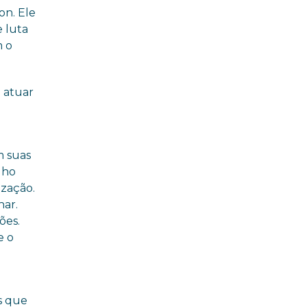
e Vila Gabriela 18 de junho
ton
. Ele
 luta
m o
 atuar
,
m suas
lho
zação.
har.
ões.
e o
o
s que