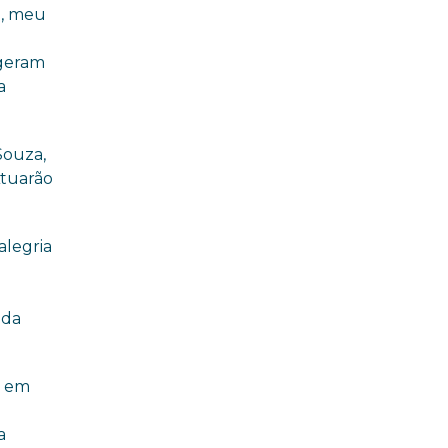
o, meu
egeram
a
Souza,
Atuarão
legria
ida
o em
a