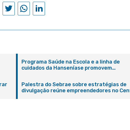
Programa Saúde na Escola e a linha de
cuidados da Hanseníase promovem
conscientização sobre hanseníase na E.M
Adelaide de Magalhães Seabra
rar
Palestra do Sebrae sobre estratégias de
divulgação reúne empreendedores no Cen
de Itaboraí