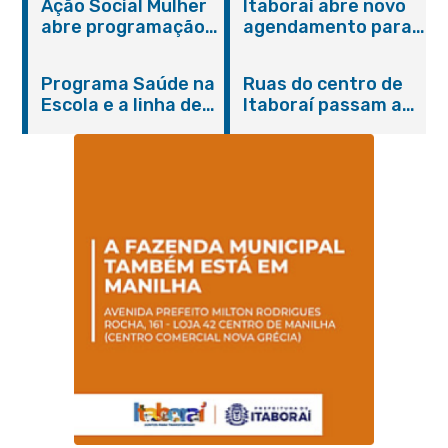
Ação Social Mulher
Itaboraí abre novo
abre programação
agendamento para
do Agosto Lilás em
castração gratuita
Itaboraí com
de cães e gatos
Programa Saúde na
Ruas do centro de
serviços gratuitos e
Escola e a linha de
Itaboraí passam a
orientações
cuidados da
operar em novos
Hanseníase
sentidos
promovem
conscientização
sobre hanseníase
na E.M Adelaide de
Magalhães Seabra