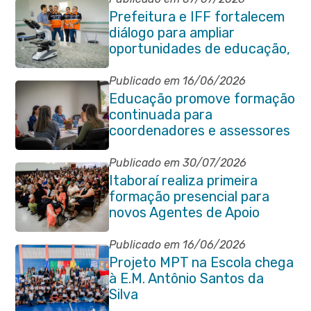
Prefeitura e IFF fortalecem
diálogo para ampliar
oportunidades de educação,
ciência e inovação em
Itaboraí
Publicado em 16/06/2026
Educação promove formação
continuada para
coordenadores e assessores
escolares da rede municipal
Publicado em 30/07/2026
Itaboraí realiza primeira
formação presencial para
novos Agentes de Apoio
Escolar
Publicado em 16/06/2026
Projeto MPT na Escola chega
à E.M. Antônio Santos da
Silva