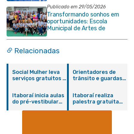
Publicado em 29/05/2026
Transformando sonhos em
oportunidades: Escola
Municipal de Artes de
Itaboraí completa 37 anos de
história
Relacionadas
Social Mulher leva
Orientadores de
serviços gratuitos à
trânsito e guardas
Praça Alarico
municipais recebem
Antunes nesta
treinamento em
Itaboraí inicia aulas
Itaboraí realiza
sexta-feira (07/08)
primeiros socorros
do pré-vestibular
palestra gratuita
em Itaboraí
presencial
sobre Compras
“Passaporte para o
Governamentais em
Futuro”
parceria com o
Sebrae