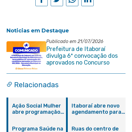
Noticias em Destaque
Publicado em 21/07/2026
Prefeitura de Itaboraí
divulga 6ª convocação dos
aprovados no Concurso
Público 001/2024 da
Educação
Relacionadas
Ação Social Mulher
Itaboraí abre novo
abre programação
agendamento para
do Agosto Lilás em
castração gratuita
Itaboraí com
de cães e gatos
Programa Saúde na
Ruas do centro de
serviços gratuitos e