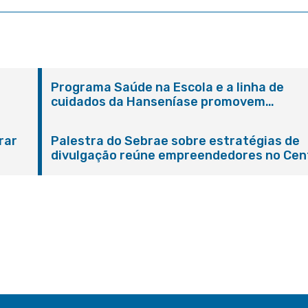
Programa Saúde na Escola e a linha de
cuidados da Hanseníase promovem
conscientização sobre hanseníase na E.M
Adelaide de Magalhães Seabra
rar
Palestra do Sebrae sobre estratégias de
divulgação reúne empreendedores no Cen
de Itaboraí