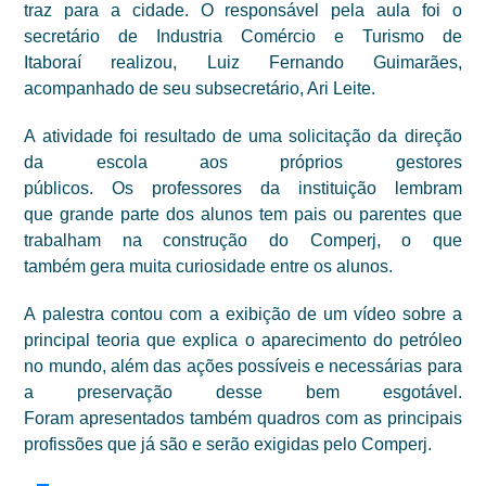
traz para a cidade. O responsável pela aula foi o
secretário
de Industria Comércio e Turismo
de
Itaboraí
realizou,
Luiz Fernando Guimarães,
acompanhado de seu subsecretário, Ari Leite.
A atividade
foi
resultado de
uma solicitação da direção
da escola aos
próprios
gestores
público
s
.
Os
professores da instituiçã
o lembram
que
grande parte dos alunos tem pais ou parentes que
trabalham na construção do Comperj,
o que
também
gera muita curiosidade
entre os alunos
.
A
palestra contou com
a exibição de um
vídeo
sobre
a
principal teoria que explica o aparecimento do petróleo
no mundo,
além das
ações possíveis e necessárias para
a preservação desse bem esgotável.
Fo
ram
apresentado
s
também quadros com as principais
profissões que já são e serão exigidas
pelo
Comperj.