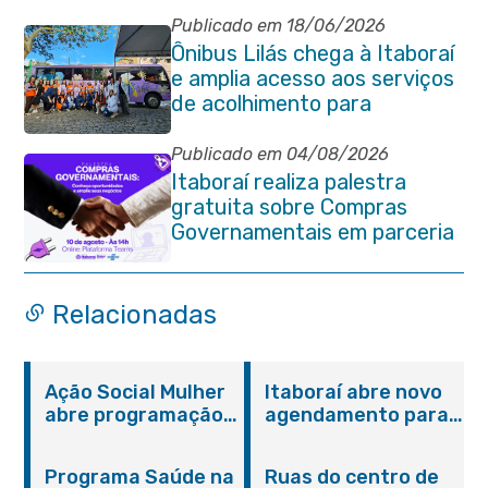
Publicado em 18/06/2026
Ônibus Lilás chega à Itaboraí
e amplia acesso aos serviços
de acolhimento para
mulheres
Publicado em 04/08/2026
Itaboraí realiza palestra
gratuita sobre Compras
Governamentais em parceria
com o Sebrae
Relacionadas
Ação Social Mulher
Itaboraí abre novo
abre programação
agendamento para
do Agosto Lilás em
castração gratuita
Itaboraí com
de cães e gatos
Programa Saúde na
Ruas do centro de
serviços gratuitos e