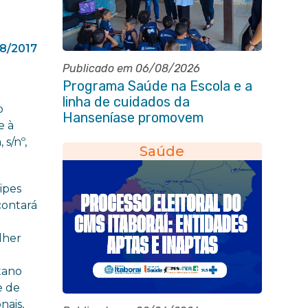
8/2017
Publicado em 06/08/2026
Programa Saúde na Escola e a
linha de cuidados da
o
Hanseníase promovem
e à
conscientização sobre
 s/nº,
hanseníase na E.M Adelaide de
Saúde
Magalhães Seabra
ipes
contará
lher
étano
e de
nais,