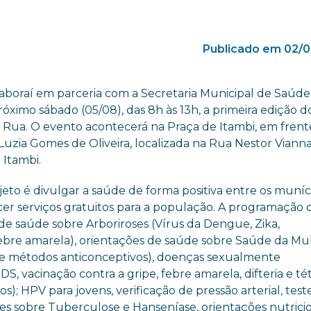
Publicado em 02/0
taboraí em parceria com a Secretaria Municipal de Saúde
ximo sábado (05/08), das 8h às 13h, a primeira edição d
 Rua. O evento acontecerá na Praça de Itambi, em frent
Luzia Gomes de Oliveira, localizada na Rua Nestor Vianna,
 Itambi.
jeto é divulgar a saúde de forma positiva entre os muníc
cer serviços gratuitos para a população. A programação 
de saúde sobre Arboriroses (Vírus da Dengue, Zika,
bre amarela), orientações de saúde sobre Saúde da Mu
e métodos anticonceptivos), doenças sexualmente
IDS, vacinação contra a gripe, febre amarela, difteria e t
s); HPV para jovens, verificação de pressão arterial, test
ões sobre Tuberculose e Hanseníase, orientações nutricio