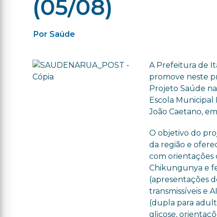
(05/08)
Por Saúde
A Prefeitura de I
promove neste pró
Projeto Saúde na
Escola Municipal 
João Caetano, em
O objetivo do pro
da região e ofere
com orientações 
Chikungunya e fe
(apresentações d
transmissíveis e A
(dupla para adulto
glicose, orientaç