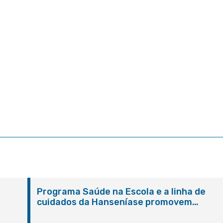
Programa Saúde na Escola e a linha de
cuidados da Hanseníase promovem
conscientização sobre hanseníase na E.M