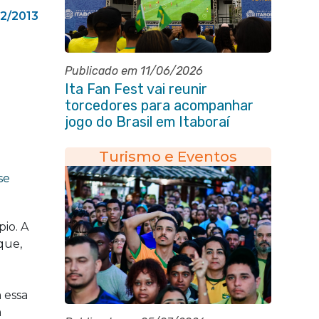
02/2013
Publicado em 11/06/2026
Ita Fan Fest vai reunir
torcedores para acompanhar
jogo do Brasil em Itaboraí
Turismo e Eventos
a
se
io. A
que,
 essa
a