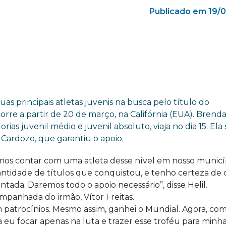
Publicado em 19/
uas principais atletas juvenis na busca pelo título do
rre a partir de 20 de março, na Califórnia (EUA). Brend
ias juvenil médio e juvenil absoluto, viaja no dia 15. Ela 
 Cardozo, que garantiu o apoio.
mos contar com uma atleta desse nível em nosso municíp
ntidade de títulos que conquistou, e tenho certeza de 
tada. Daremos todo o apoio necessário”, disse Helil.
ompanhada do irmão, Vítor Freitas.
patrocínios. Mesmo assim, ganhei o Mundial. Agora, com
a eu focar apenas na luta e trazer esse troféu para minh