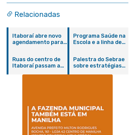
Relacionadas
Itaboraí abre novo
Programa Saúde na
agendamento para
Escola e a linha de
castração gratuita
cuidados da
de cães e gatos
Hanseníase
Ruas do centro de
Palestra do Sebrae
promovem
Itaboraí passam a
sobre estratégias
conscientização
operar em novos
de divulgação reúne
sobre hanseníase
sentidos
empreendedores no
na E.M Adelaide de
Centro de Itaboraí
Magalhães Seabra