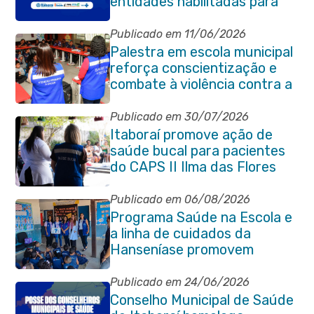
entidades habilitadas para
eleição do quadriênio 2026-
2030
Publicado em 11/06/2026
Palestra em escola municipal
reforça conscientização e
combate à violência contra a
pessoa idosa em Itaboraí
Publicado em 30/07/2026
Itaboraí promove ação de
saúde bucal para pacientes
do CAPS II Ilma das Flores
Publicado em 06/08/2026
Programa Saúde na Escola e
a linha de cuidados da
Hanseníase promovem
conscientização sobre
hanseníase na E.M Adelaide
Publicado em 24/06/2026
de Magalhães Seabra
Conselho Municipal de Saúde