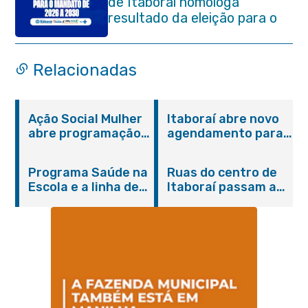
de Itaboraí homologa
resultado da eleição para o
quadriênio 2026–2030
Relacionadas
Ação Social Mulher
Itaboraí abre novo
abre programação
agendamento para
do Agosto Lilás em
castração gratuita
Itaboraí com
de cães e gatos
Programa Saúde na
Ruas do centro de
serviços gratuitos e
Escola e a linha de
Itaboraí passam a
orientações
cuidados da
operar em novos
Hanseníase
sentidos
promovem
conscientização
sobre hanseníase
na E.M Adelaide de
Magalhães Seabra