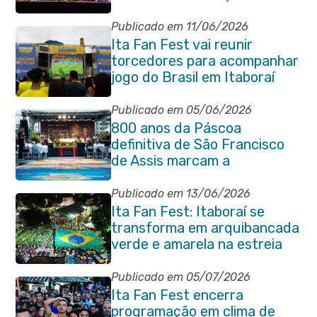
Venda das Pedras
Publicado em 11/06/2026
Ita Fan Fest vai reunir
torcedores para acompanhar
jogo do Brasil em Itaboraí
Publicado em 05/06/2026
800 anos da Páscoa
definitiva de São Francisco
de Assis marcam a
celebração de Corpus Christi
em Itaboraí
Publicado em 13/06/2026
Ita Fan Fest: Itaboraí se
transforma em arquibancada
verde e amarela na estreia
do Brasil na Copa do Mundo
Publicado em 05/07/2026
Ita Fan Fest encerra
programação em clima de