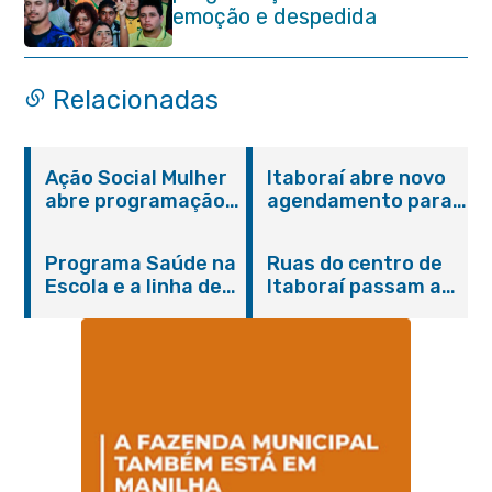
emoção e despedida
Relacionadas
Ação Social Mulher
Itaboraí abre novo
abre programação
agendamento para
do Agosto Lilás em
castração gratuita
Itaboraí com
de cães e gatos
Programa Saúde na
Ruas do centro de
serviços gratuitos e
Escola e a linha de
Itaboraí passam a
orientações
cuidados da
operar em novos
Hanseníase
sentidos
promovem
conscientização
sobre hanseníase
na E.M Adelaide de
Magalhães Seabra