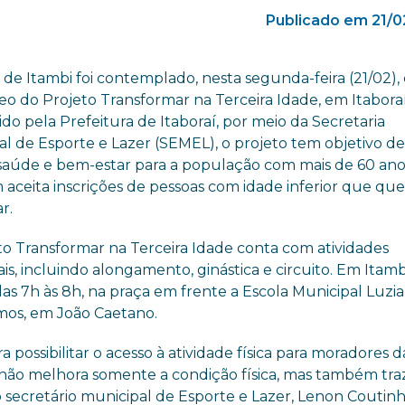
Publicado em 21/0
 de Itambi foi contemplado, nesta segunda-feira (21/02),
eo do Projeto Transformar na Terceira Idade, em Itaboraí
o pela Prefeitura de Itaboraí, por meio da Secretaria
al de Esporte e Lazer (SEMEL), o projeto tem objetivo d
 saúde e bem-estar para a população com mais de 60 ano
aceita inscrições de pessoas com idade inferior que qu
r.
to Transformar na Terceira Idade conta com atividades
is, incluindo alongamento, ginástica e circuito. Em Itambi
as 7h às 8h, na praça em frente a Escola Municipal Luzia
emos, em João Caetano.
possibilitar o acesso à atividade física para moradores d
o não melhora somente a condição física, mas também tra
o secretário municipal de Esporte e Lazer, Lenon Coutinh