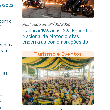
2/2022
 com o
Publicado em 31/05/2026
.
Itaboraí 193 anos: 23º Encontro
Nacional de Motociclistas
e
encerra as comemorações do
s, mas
aniversário da cidade
eiram
Turismo e Eventos
, as
as
z
o.