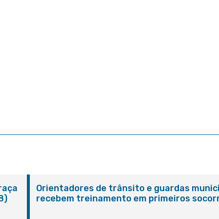
Praça
Orientadores de trânsito e guardas munic
8)
recebem treinamento em primeiros socor
em Itaboraí