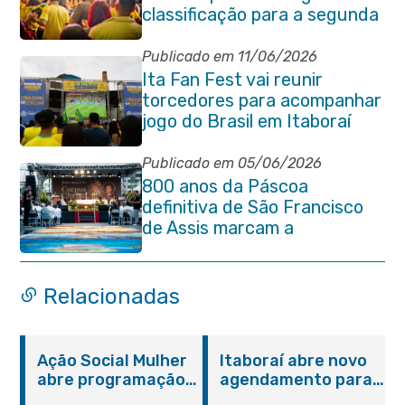
classificação para a segunda
fase da Copa do Mundo
Publicado em 11/06/2026
Ita Fan Fest vai reunir
torcedores para acompanhar
jogo do Brasil em Itaboraí
Publicado em 05/06/2026
800 anos da Páscoa
definitiva de São Francisco
de Assis marcam a
celebração de Corpus Christi
em Itaboraí
Relacionadas
Ação Social Mulher
Itaboraí abre novo
abre programação
agendamento para
do Agosto Lilás em
castração gratuita