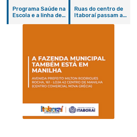
Itaboraí com
de cães e gatos
Programa Saúde na
Ruas do centro de
serviços gratuitos e
Escola e a linha de
Itaboraí passam a
orientações
cuidados da
operar em novos
Hanseníase
sentidos
promovem
conscientização
sobre hanseníase
na E.M Adelaide de
Magalhães Seabra