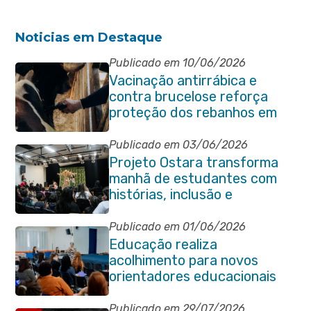
Noticias em Destaque
Publicado em 10/06/2026
Vacinação antirrábica e
contra brucelose reforça
proteção dos rebanhos em
propriedades rurais de
Itaboraí
Publicado em 03/06/2026
Projeto Ostara transforma
manhã de estudantes com
histórias, inclusão e
criatividade em Itaboraí
Publicado em 01/06/2026
Educação realiza
acolhimento para novos
orientadores educacionais
da rede municipal
Publicado em 29/07/2026