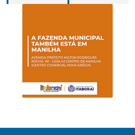
jovens e adultos em
portadores de
Itaboraí
hanseníase