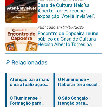
Casa de Cultura Heloísa
Alberto Torres recebe
exposição “Ateliê Invisível”,
da artista Maíra Andrade
Publicado em 14/07/2026
Encontro de Capoeira reúne
público da Casa de Cultura
Heloísa Alberto Torres na
Praça Marechal Floriano
Peixoto
Relacionadas
Atenção para mais
O Fluminense –
uma atualização
Itaboraí terá escola
sobre os casos do
integral modelo com
novo coronavírus
inauguração em
O Fluminense –
O São Gonçalo –
em Itaboraí (24/05)
março
Formação para
Isenção para