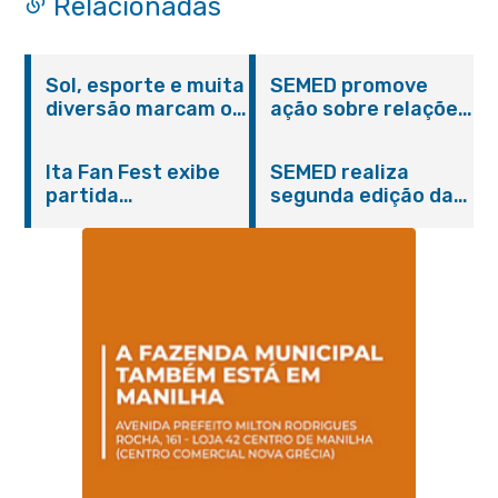
Relacionadas
Sol, esporte e muita
SEMED promove
diversão marcam o
ação sobre relações
Pedal Vivendo a
étnico-raciais para
Transformação e o
estudantes da EJA
Ita Fan Fest exibe
SEMED realiza
Domingo no Parque
partida
segunda edição da
Paleontológico
emocionante entre
formação
Brasil e Japão no
continuada para
Centro de Itaboraí
professores e
coordenadores
pedagógicos