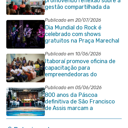
promovendo reflexão sobre a
gestão compartilhada da
Baía de Guanabara
Publicado em 20/07/2026
Dia Mundial do Rock é
celebrado com shows
gratuitos na Praça Marechal
Floriano Peixoto
Publicado em 10/06/2026
Itaboraí promove oficina de
capacitação para
empreendedoras do
município
Publicado em 05/06/2026
800 anos da Páscoa
definitiva de São Francisco
de Assis marcam a
celebração de Corpus Christi
em Itaboraí