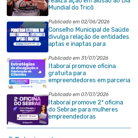
realiza ação em alusão ao Dia
Mundial do Tricô
Publicado em 02/06/2026
Conselho Municipal de Saúde
divulga relação de entidades
aptas e inaptas para
processo eleitoral do
quadriênio 2026-2030
Publicado em 31/07/2026
Itaboraí promove oficina
gratuita para
empreendedores em parceria
com o Sebrae
Publicado em 07/07/2026
Itaboraí promove 2ª oficina
do Sebrae para mulheres
empreendedoras