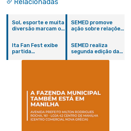
Relacionadas
Sol, esporte e muita
SEMED promove
diversão marcam o
ação sobre relações
Pedal Vivendo a
étnico-raciais para
Transformação e o
estudantes da EJA
Ita Fan Fest exibe
SEMED realiza
Domingo no Parque
partida
segunda edição da
Paleontológico
emocionante entre
formação
Brasil e Japão no
continuada para
Centro de Itaboraí
professores e
coordenadores
pedagógicos