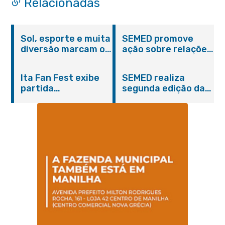
Relacionadas
Sol, esporte e muita
SEMED promove
diversão marcam o
ação sobre relações
Pedal Vivendo a
étnico-raciais para
Transformação e o
estudantes da EJA
Ita Fan Fest exibe
SEMED realiza
Domingo no Parque
partida
segunda edição da
Paleontológico
emocionante entre
formação
Brasil e Japão no
continuada para
Centro de Itaboraí
professores e
coordenadores
pedagógicos