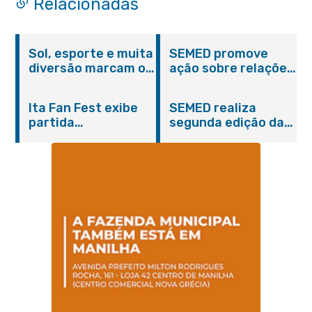
Relacionadas
Sol, esporte e muita
SEMED promove
diversão marcam o
ação sobre relações
Pedal Vivendo a
étnico-raciais para
Transformação e o
estudantes da EJA
Ita Fan Fest exibe
SEMED realiza
Domingo no Parque
partida
segunda edição da
Paleontológico
emocionante entre
formação
Brasil e Japão no
continuada para
Centro de Itaboraí
professores e
coordenadores
pedagógicos