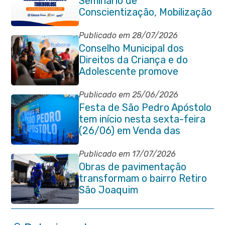
Seminário de
Conscientização, Mobilização
e Combate à Tuberculose em
Itaboraí
Publicado em 28/07/2026
Conselho Municipal dos
Direitos da Criança e do
Adolescente promove
reunião de alinhamento com
órgãos públicos
Publicado em 25/06/2026
Festa de São Pedro Apóstolo
tem início nesta sexta-feira
(26/06) em Venda das
Pedras
Publicado em 17/07/2026
Obras de pavimentação
transformam o bairro Retiro
São Joaquim