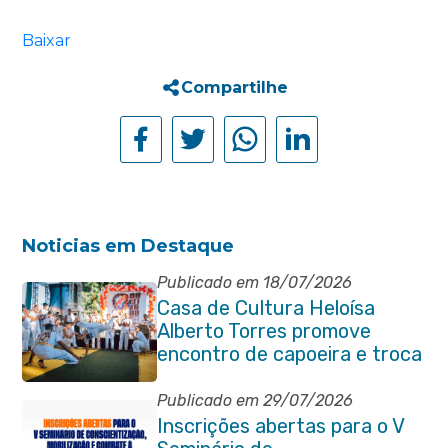
Baixar
Compartilhe
Noticias em Destaque
Publicado em 18/07/2026
Casa de Cultura Heloísa
Alberto Torres promove
encontro de capoeira e troca
de cordas na Praça Marechal
Floriano Peixoto
Publicado em 29/07/2026
Inscrições abertas para o V