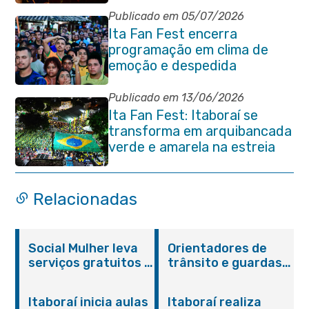
encerramento e shows
Publicado em 05/07/2026
Ita Fan Fest encerra
programação em clima de
emoção e despedida
Publicado em 13/06/2026
Ita Fan Fest: Itaboraí se
transforma em arquibancada
verde e amarela na estreia
do Brasil na Copa do Mundo
Relacionadas
Social Mulher leva
Orientadores de
serviços gratuitos à
trânsito e guardas
Praça Alarico
municipais recebem
Antunes nesta
treinamento em
Itaboraí inicia aulas
Itaboraí realiza
sexta-feira (07/08)
primeiros socorros