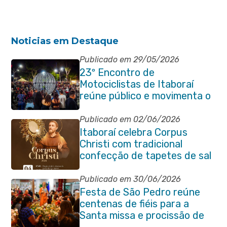
Noticias em Destaque
Publicado em 29/05/2026
23º Encontro de
Motociclistas de Itaboraí
reúne público e movimenta o
Centro da cidade na noite de
abertura
Publicado em 02/06/2026
Itaboraí celebra Corpus
Christi com tradicional
confecção de tapetes de sal
e programação religiosa na
Avenida 22 de Maio
Publicado em 30/06/2026
Festa de São Pedro reúne
centenas de fiéis para a
Santa missa e procissão de